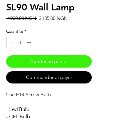
SL90 Wall Lamp
Prix
Prix
 4 900,00 NGN 
3 185,00 NGN
original
promotionnel
Quantité
*
Ajouter au panier
Commander et payer
Use E14 Screw Bulb
- Led Bulb
- CFL Bulb