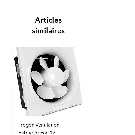
Articles
similaires
Trogon Ventilation
Trogon Ventilation
Extractor Fan 12"
Extractor Fan 6"