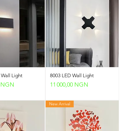
Wall Light
8003 LED Wall Light
Prix
0 NGN
11 000,00 NGN
New Arrival