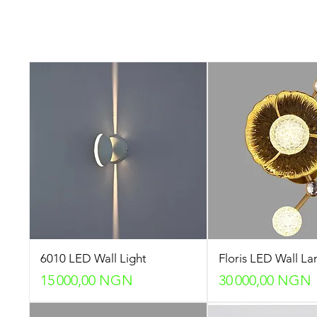
6010 LED Wall Light
Floris LED Wall L
Prix
Prix
15 000,00 NGN
30 000,00 NGN