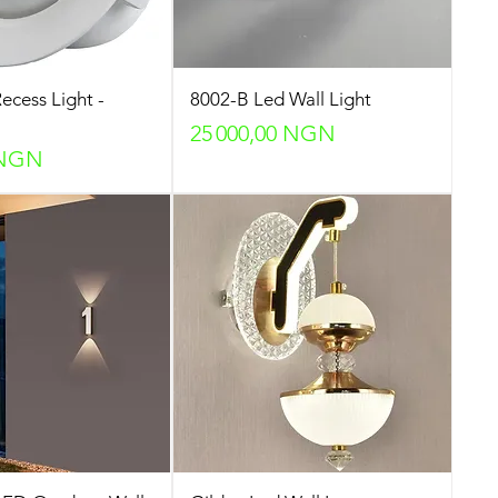
cess Light -
8002-B Led Wall Light
Prix
25 000,00 NGN
 NGN