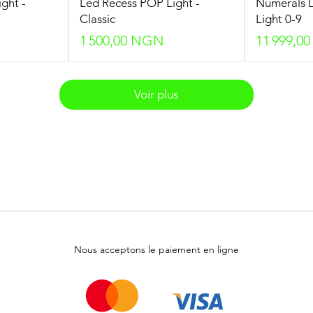
ght -
Led Recess POP Light -
Numerals 
Classic
Light 0-9
Prix
Prix
1 500,00 NGN
11 999,0
Voir plus
Nous acceptons le paiement en ligne