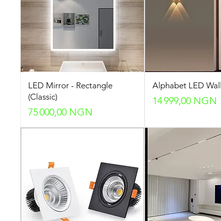
LED Mirror - Rectangle
Alphabet LED Wall
(Classic)
Prix
14 999,00 NGN
Prix
75 000,00 NGN