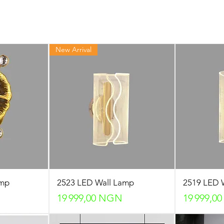
New Arrival
amp
2523 LED Wall Lamp
2519 LED 
Prix
Prix
19 999,00 NGN
19 999,0