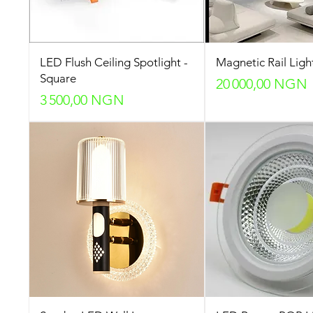
LED Flush Ceiling Spotlight -
Magnetic Rail Ligh
Square
Prix
20 000,00 NGN
Prix
3 500,00 NGN