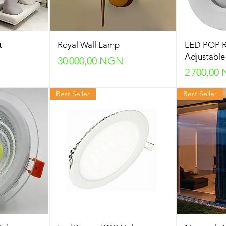
t
Royal Wall Lamp
LED POP Re
Adjustable
Prix
30 000,00 NGN
Prix
2 700,00
Best Seller
Best Seller