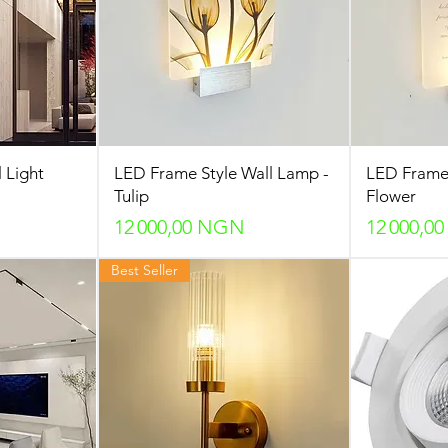
 Light
LED Frame Style Wall Lamp -
LED Frame 
Tulip
Flower
Prix
Prix
12 000,00 NGN
12 000,0
Best Seller