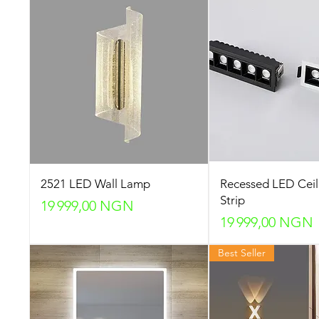
2521 LED Wall Lamp
Recessed LED Ceil
Strip
Prix
19 999,00 NGN
Prix
19 999,00 NGN
Best Seller