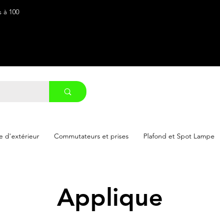
s à 100
 d'extérieur
Commutateurs et prises
Plafond et Spot Lampe
Applique