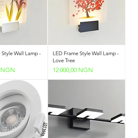
Style Wall Lamp -
LED Frame Style Wall Lamp -
Love Tree
Prix
0 NGN
12 000,00 NGN