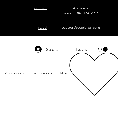
Contact
Appelez-
nous:+2347017412957
support@eugbros.com
Email
Se connecter
Favoris
Accessories
Accessories
More