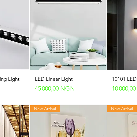
ing Light
LED Linear Light
10101 LED 
Prix
Prix
45 000,00 NGN
10 000,0
New Arrival
New Arrival