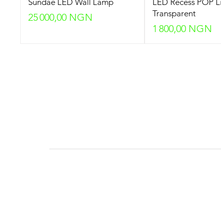
Sundae LED Wall Lamp
LED Recess POP Li
Transparent
Prix
25 000,00 NGN
Prix
1 800,00 NGN