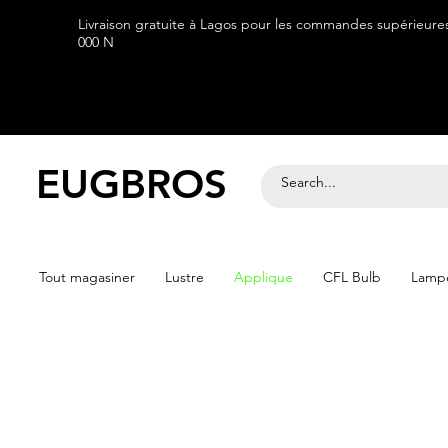
Livraison gratuite à Lagos pour les commandes supérieure
000 N
EUGBROS
Tout magasiner
Lustre
Applique
CFL Bulb
Lampe