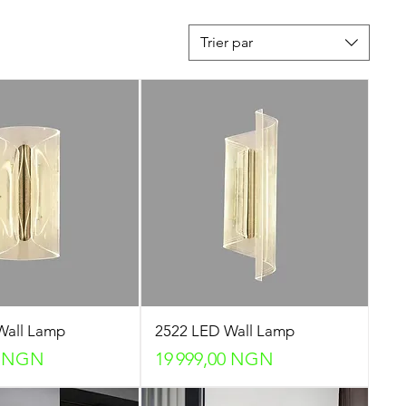
Trier par
Wall Lamp
2522 LED Wall Lamp
Prix
0 NGN
19 999,00 NGN