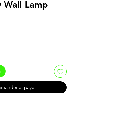
 Wall Lamp
r
mander et payer