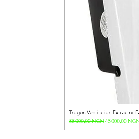
Trogon Ventilation Extractor 
Prix original
Prix promotion
55 000,00 NGN
45 000,00 NG