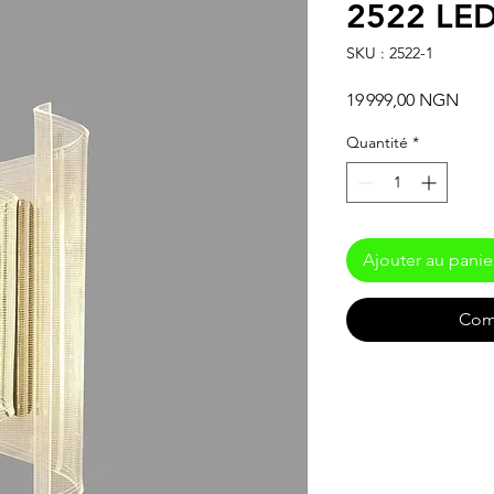
2522 LED
SKU : 2522-1
Prix
19 999,00 NGN
Quantité
*
Ajouter au panie
Com