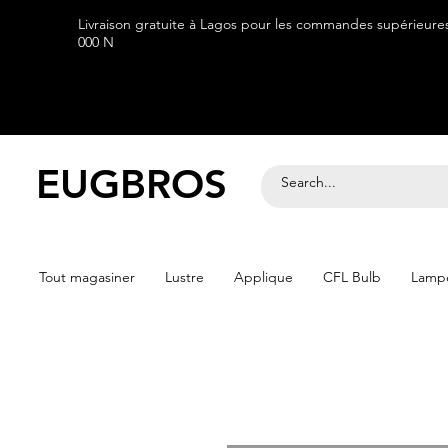
Livraison gratuite à Lagos pour les commandes supérieure
000 N
EUGBROS
Tout magasiner
Lustre
Applique
CFL Bulb
Lampe