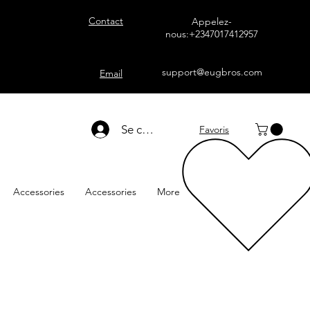
Contact
Appelez-
nous:+2347017412957
support@eugbros.com
Email
Se connecter
Favoris
Accessories
Accessories
More