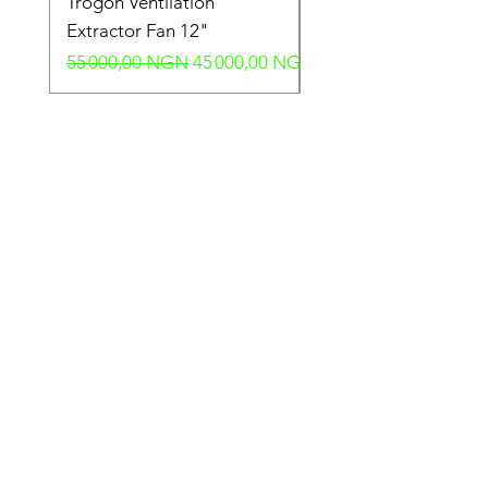
Trogon Ventilation
Trogon Ventilation
Extractor Fan 12"
Extractor Fan 6"
Prix original
Prix promotionnel
Prix original
55 000,00 NGN
45 000,00 NGN
40 000,00 NGN