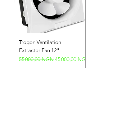
Trogon Ventilation
Trogon Ventilation
Extractor Fan 12"
Extractor Fan 6"
Prix original
Prix promotionnel
Prix original
55 000,00 NGN
45 000,00 NGN
40 000,00 NGN