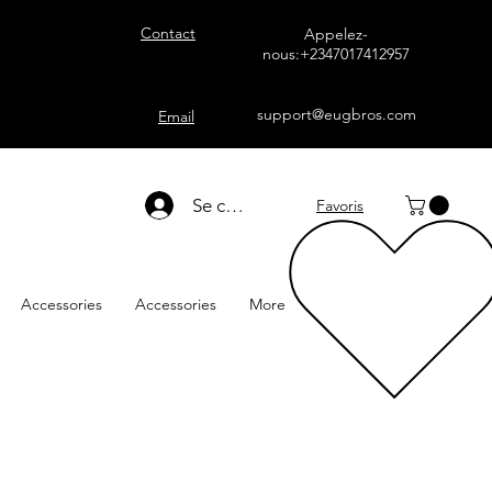
Contact
Appelez-
nous:+2347017412957
support@eugbros.com
Email
Se connecter
Favoris
Accessories
Accessories
More