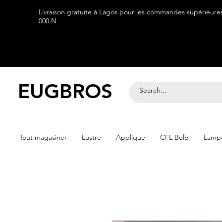
Livraison gratuite à Lagos pour les commandes supérieure
000 N
EUGBROS
Tout magasiner
Lustre
Applique
CFL Bulb
Lampe