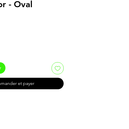
r - Oval
r
mander et payer