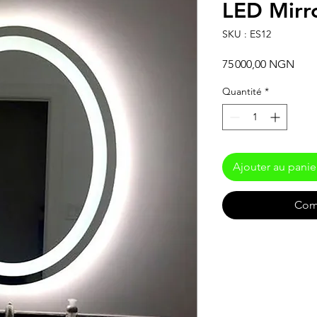
LED Mirro
SKU : ES12
Prix
75 000,00 NGN
Quantité
*
Ajouter au panie
Com