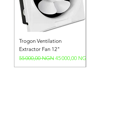
Trogon Ventilation
Trogon Ventilation
Extractor Fan 12"
Extractor Fan 6"
Prix original
Prix promotionnel
Prix original
55 000,00 NGN
45 000,00 NGN
40 000,00 NGN