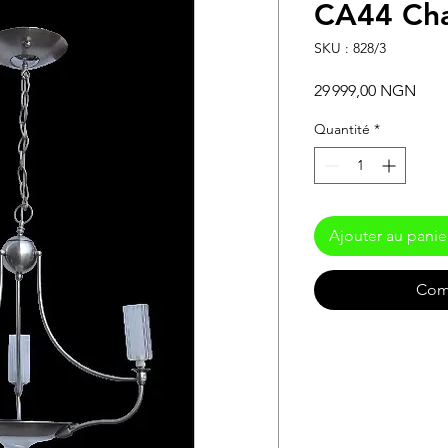
CA44 Cha
SKU : 828/3
Prix
29 999,00 NGN
Quantité
*
Ajouter au panie
Com