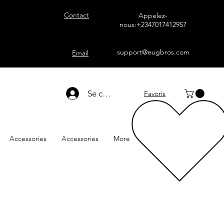
Contact
Appelez-
nous:+2347017412957
support@eugbros.com
Email
Se connecter
Favoris
Accessories
Accessories
More