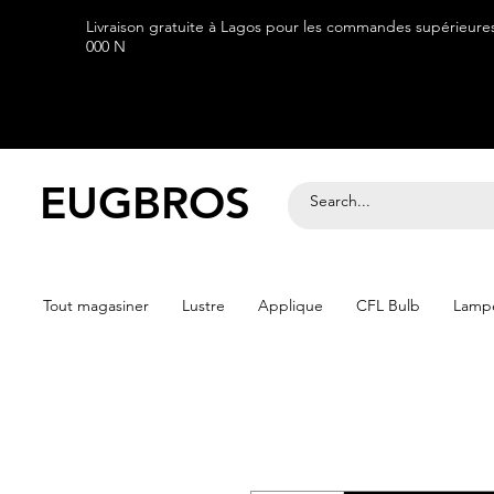
Livraison gratuite à Lagos pour les commandes supérieure
000 N
EUGBROS
Tout magasiner
Lustre
Applique
CFL Bulb
Lampe