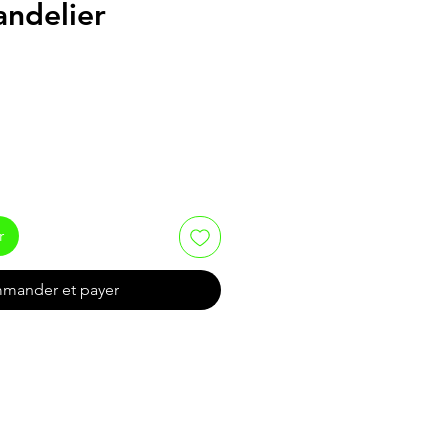
ndelier
r
mander et payer