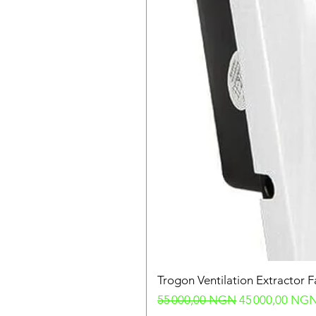
Trogon Ventilation Extractor 
Prix original
Prix promotion
55 000,00 NGN
45 000,00 NG