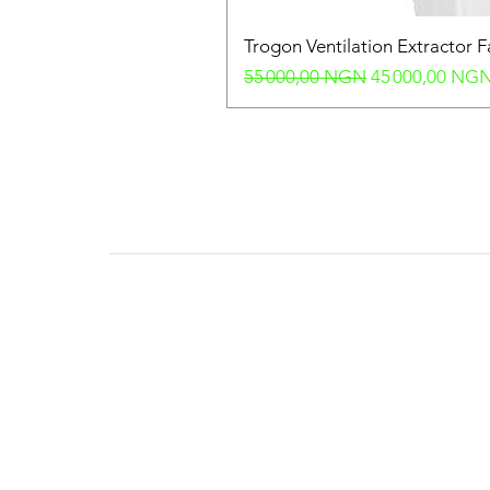
Trogon Ventilation Extractor 
Prix original
Prix promotion
55 000,00 NGN
45 000,00 NG