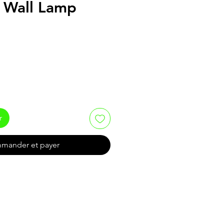
 Wall Lamp
r
mander et payer