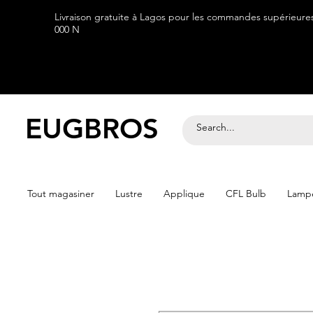
Livraison gratuite à Lagos pour les commandes supérieure
000 N
EUGBROS
Tout magasiner
Lustre
Applique
CFL Bulb
Lampe