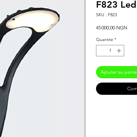
F823 Led
SKU : F823
Prix
45 000,00 NGN
Quantité
*
Ajouter au panie
Com