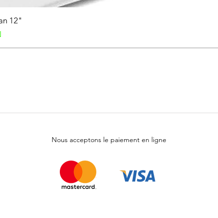
Fan 12"
nel
N
Nous acceptons le paiement en ligne