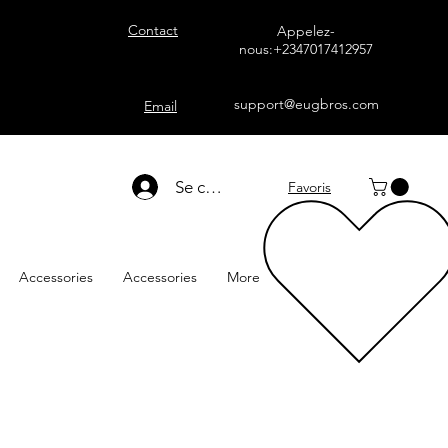
Contact
Appelez-
nous:+2347017412957
support@eugbros.com
Email
Se connecter
Favoris
Accessories
Accessories
More