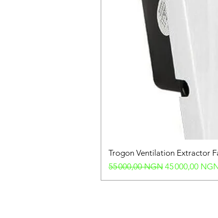
Trogon Ventilation Extractor 
Prix original
Prix promotion
55 000,00 NGN
45 000,00 NG