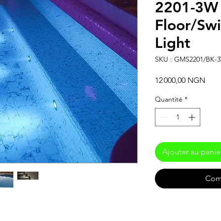
2201-3W
Floor/Sw
Light
SKU : GMS2201/BK-
Prix
12 000,00 NGN
Quantité
*
Ajouter au panie
Com