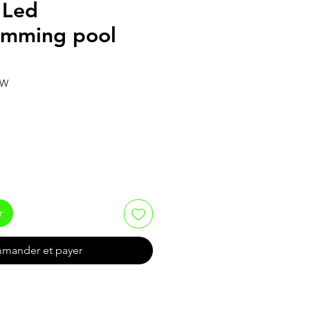
 Led
imming pool
3W
r
mander et payer