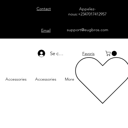
Contact
Appelez-
nous:+2347017412957
support@eugbros.com
Email
Se connecter
Favoris
Accessories
Accessories
More