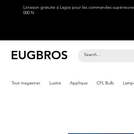
Livraison gratuite à Lagos pour les commandes supérieure
000 N
EUGBROS
Tout magasiner
Lustre
Applique
CFL Bulb
Lampe