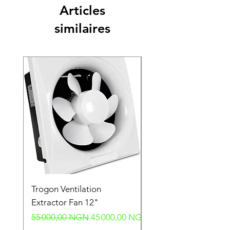
Articles
similaires
Trogon Ventilation
Trogon Ventilation
Extractor Fan 12"
Extractor Fan 6"
Prix original
Prix promotionnel
Prix original
55 000,00 NGN
45 000,00 NGN
40 000,00 NGN