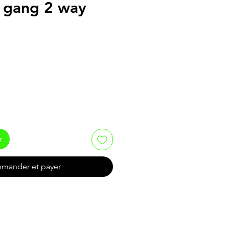
 gang 2 way
r
mander et payer