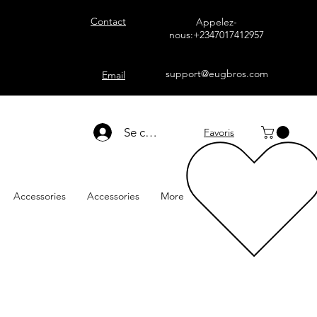
Contact
Appelez-
nous:+2347017412957
support@eugbros.com
Email
Se connecter
Favoris
Accessories
Accessories
More