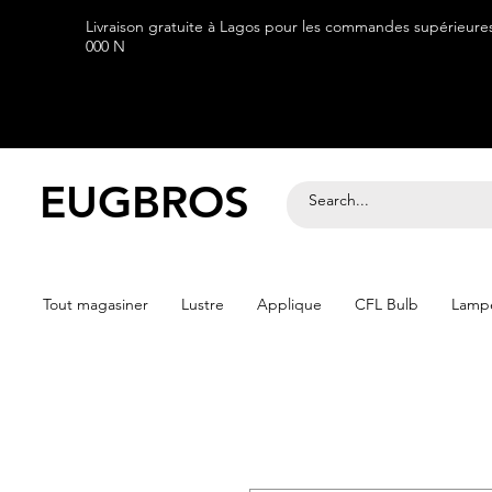
Livraison gratuite à Lagos pour les commandes supérieure
000 N
EUGBROS
Tout magasiner
Lustre
Applique
CFL Bulb
Lampe