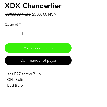
XDX Chanderlier
Prix
Prix
 30 000,00 NGN 
25 500,00 NGN
original
promotionnel
Quantité
*
Ajouter au panier
Commander et payer
Uses E27 screw Bulb
- CFL Bulb
- Led Bulb