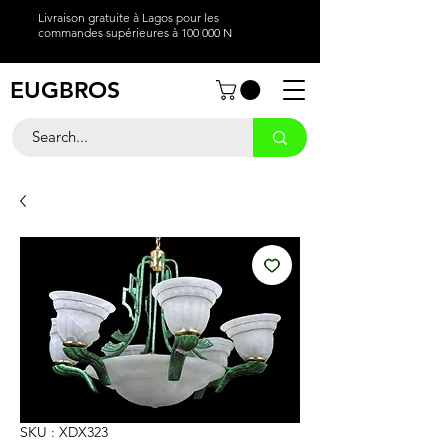
Livraison gratuite à Lagos pour les
commandes supérieures à 100 000 N
EUGBROS
SKU : XDX323