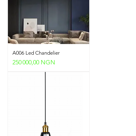
A006 Led Chandelier
Prix
250 000,00 NGN