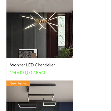
Wonder LED Chandelier
Prix
250 000,00 NGN
New Arrival