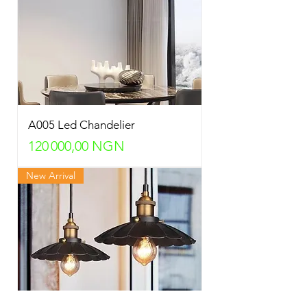
A005 Led Chandelier
Prix
120 000,00 NGN
New Arrival