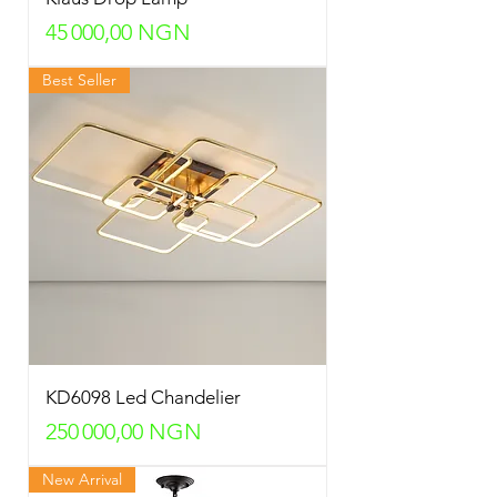
Prix
45 000,00 NGN
Best Seller
KD6098 Led Chandelier
Prix
250 000,00 NGN
New Arrival