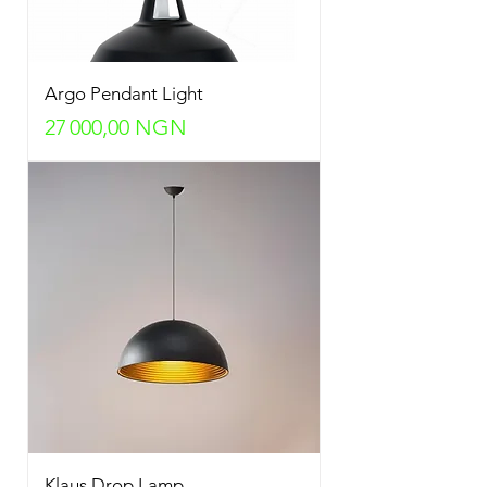
Argo Pendant Light
Prix
27 000,00 NGN
Klaus Drop Lamp