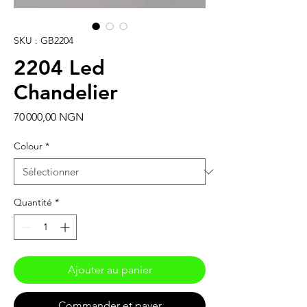
SKU : GB2204
2204 Led
Chandelier
Prix
70 000,00 NGN
Colour
*
Quantité
*
Ajouter au panier
Commander et payer