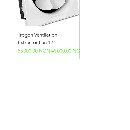
Trogon Ventilation
Trogon Ventilation
Extractor Fan 12"
Extractor Fan 6"
Prix original
Prix promotionnel
Prix original
55 000,00 NGN
45 000,00 NGN
40 000,00 NGN