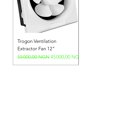
Trogon Ventilation
Trogon Ventilation
Extractor Fan 12"
Extractor Fan 6"
Prix original
Prix promotionnel
Prix original
55 000,00 NGN
45 000,00 NGN
40 000,00 NGN