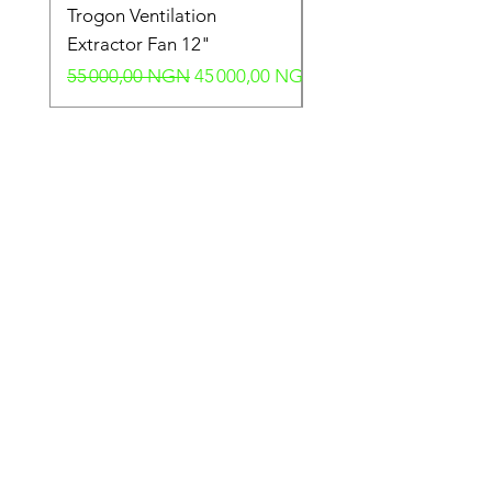
Trogon Ventilation
Trogon Ventilation
Extractor Fan 12"
Extractor Fan 6"
Prix original
Prix promotionnel
Prix original
55 000,00 NGN
45 000,00 NGN
40 000,00 NGN