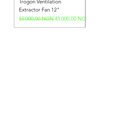
Trogon Ventilation
Trogon Ventilation
Extractor Fan 12"
Extractor Fan 6"
Prix original
Prix promotionnel
Prix original
55 000,00 NGN
45 000,00 NGN
40 000,00 NGN